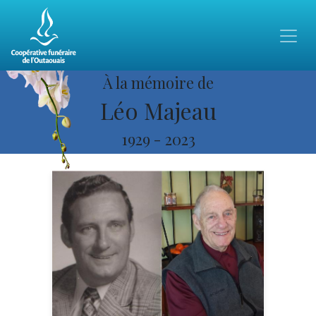
À la mémoire de
Léo Majeau
1929
-
2023