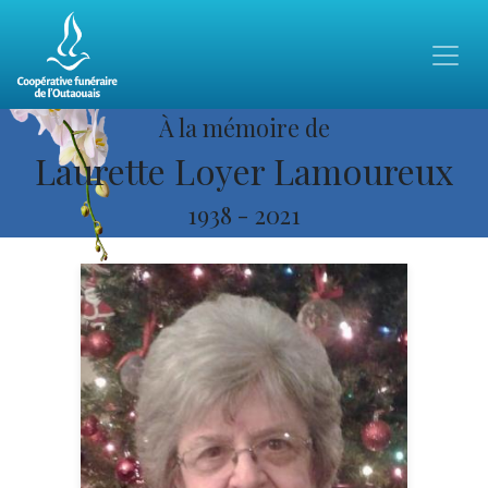
À la mémoire de
Laurette Loyer Lamoureux
1938
-
2021