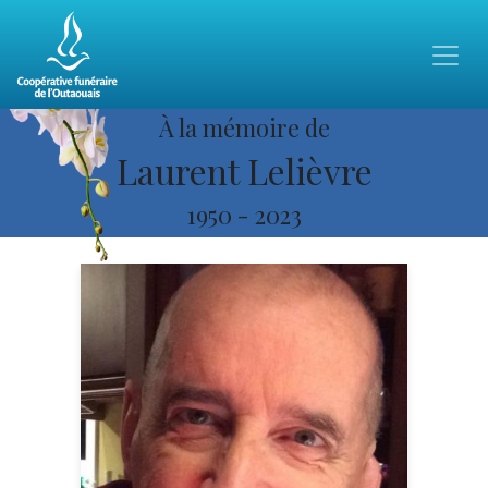
À la mémoire de
Laurent Lelièvre
1950
-
2023