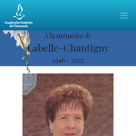
À la mémoire de
Labelle-Chantigny
1946
-
2025