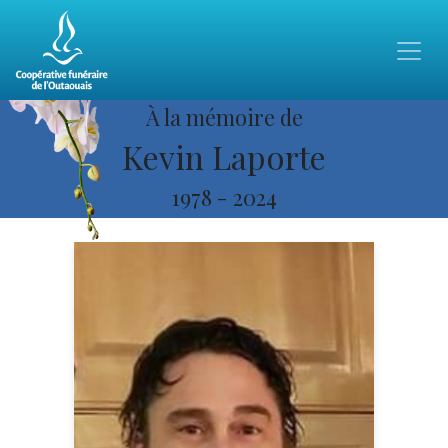
À la mémoire de
Kevin Laporte
1978
-
2024