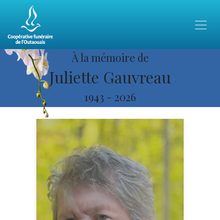
À la mémoire de
Juliette Gauvreau
1943
-
2026