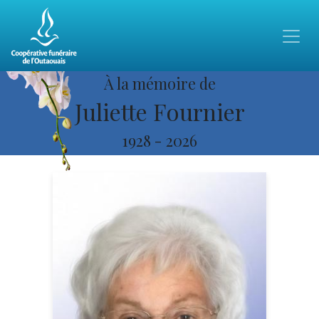
À la mémoire de
Juliette Fournier
1928
-
2026