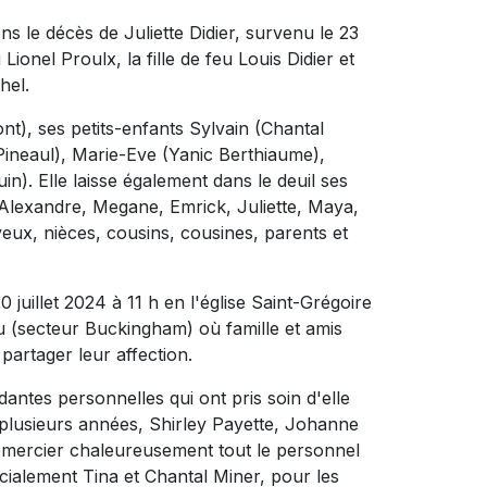
 le décès de Juliette Didier, survenu le 23
Lionel Proulx, la fille de feu Louis Didier et
hel.
ont), ses petits-enfants Sylvain (Chantal
Pineaul), Marie-Eve (Yanic Berthiaume),
). Elle laisse également dans le deuil ses
l, Alexandre, Megane, Emrick, Juliette, Maya,
veux, nièces, cousins, cousines, parents et
uillet 2024 à 11 h en l'église Saint-Grégoire
u (secteur Buckingham) où famille et amis
artager leur affection.
antes personnelles qui ont pris soin d'elle
lusieurs années, Shirley Payette, Johanne
emercier chaleureusement tout le personnel
cialement Tina et Chantal Miner, pour les