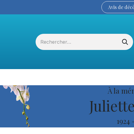
Avis de
déc
Services funéraires
La Coopérative
À la mé
Juliett
1924