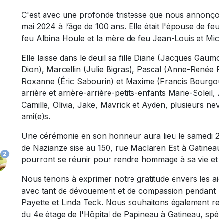
C'est avec une profonde tristesse que nous annonçons
mai 2024 à l’âge de 100 ans. Elle était l'épouse de feu 
feu Albina Houle et la mère de feu Jean-Louis et Mic
Elle laisse dans le deuil sa fille Diane (Jacques Gaum
Dion), Marcellin (Julie Bigras), Pascal (Anne-Renée 
Roxanne (Éric Sabourin) et Maxime (Francis Bourgouin
arrière et arrière-arrière-petits-enfants Marie-Solei
Camille, Olivia, Jake, Mavrick et Ayden, plusieurs ne
ami(e)s.
Une cérémonie en son honneur aura lieu le samedi 20 j
de Nazianze sise au 150, rue Maclaren Est à Gatinea
2
pourront se réunir pour rendre hommage à sa vie et p
Nous tenons à exprimer notre gratitude envers les aid
avec tant de dévouement et de compassion pendant p
Payette et Linda Teck. Nous souhaitons également r
du 4e étage de l'Hôpital de Papineau à Gatineau, spé