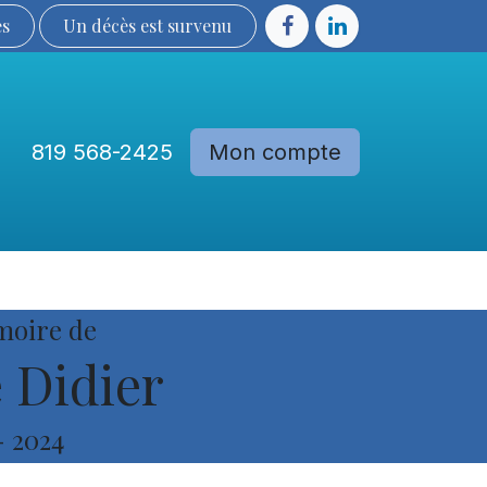
ès
Un décès est sur​​​​​​​​ve​nu​​​​​​​​​​
819 568-2425
Mon compte
Communautés
Devenir membre
moire de
e Didier
-
2024