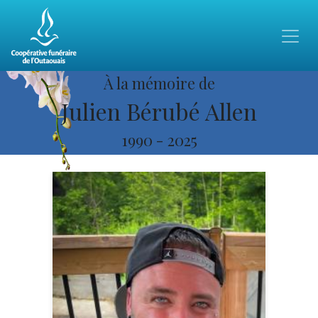
À la mémoire de
Julien Bérubé Allen
1990
-
2025