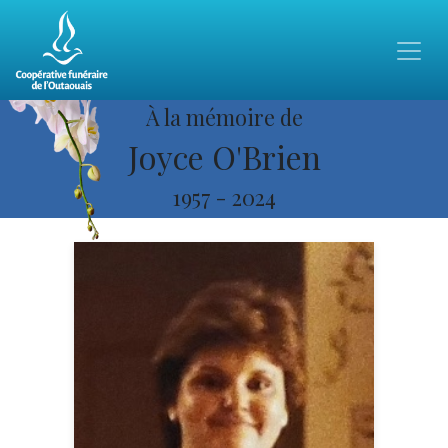
À la mémoire de
Joyce O'Brien
1957
-
2024