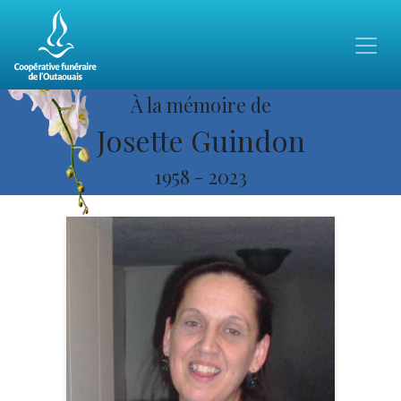
À la mémoire de
Josette Guindon
1958
-
2023