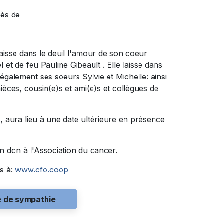
cès de
aisse dans le deuil l'amour de son coeur
 et de feu Pauline Gibeault . Elle laisse dans
e également ses soeurs Sylvie et Michelle: ainsi
èces, cousin(e)s et ami(e)s et collègues de
 aura lieu à une date ultérieure en présence
 don à l'Association du cancer.
s à:
www.cfo.coop
e de sympathie