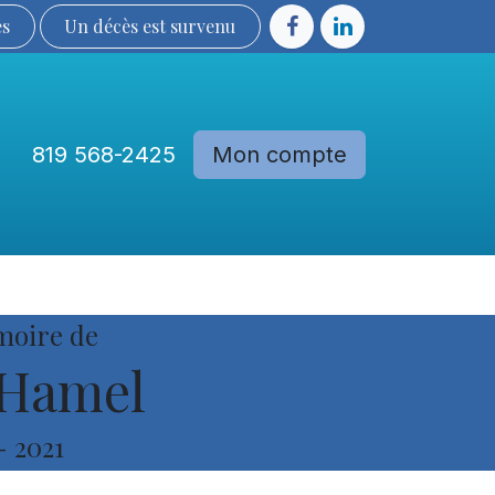
ès
Un décès est sur​​​​​​​​ve​nu​​​​​​​​​​
819 568-2425
Mon compte
Communautés
Devenir membre
moire de
 Hamel
-
2021