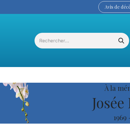
Avis de
déc
Services funéraires
La Coopérative
À la mé
Josée
1969