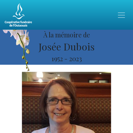
À la mémoire de
Josée Dubois
1952
-
2023