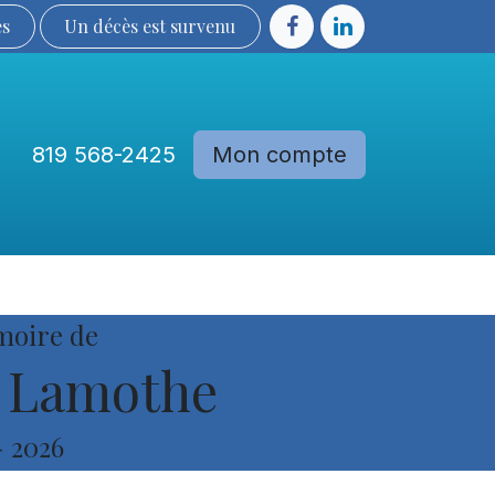
ès
Un décès est sur​​​​​​​​ve​nu​​​​​​​​​​
819 568-2425
Mon compte
Communautés
Devenir membre
moire de
 Lamothe
-
2026