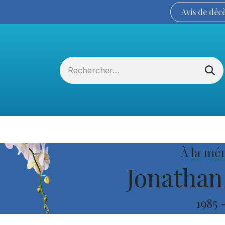
Avis de
déc
Services funéraires
La Coopérative
À la mé
Jonathan
1985