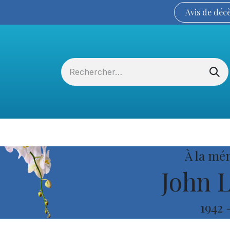
Avis de
déc
Services funéraires
La Coopérative
À la mé
John 
1942