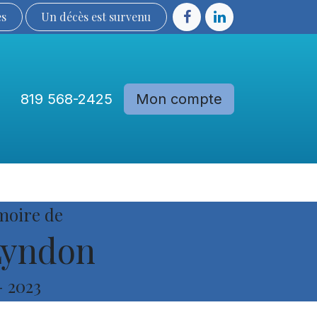
ès
Un décès est sur​​​​​​​​ve​nu​​​​​​​​​​
819 568-2425
Mon compte
Communautés
Devenir membre
moire de
Lyndon
-
2023