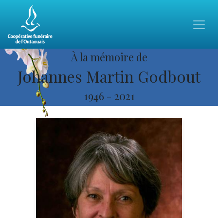
À la mémoire de
Johannes Martin Godbout
1946
-
2021