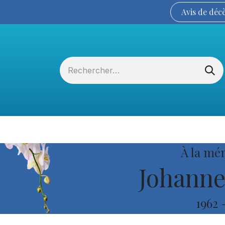
Avis de
déc
Services funéraires
La Coopérative
À la mé
Johanne
1962