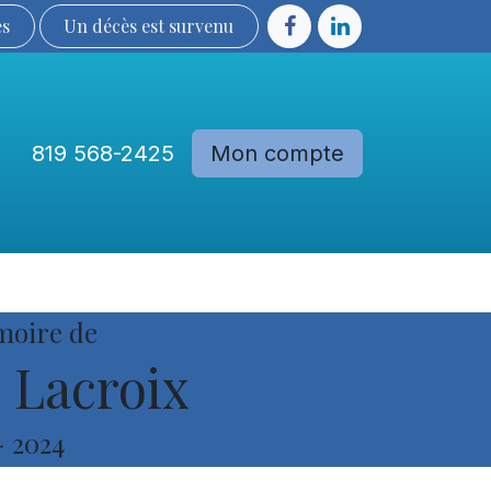
ès
Un décès est sur​​​​​​​​ve​nu​​​​​​​​​​
819 568-2425
Mon compte
Communautés
Devenir membre
moire de
 Lacroix
-
2024