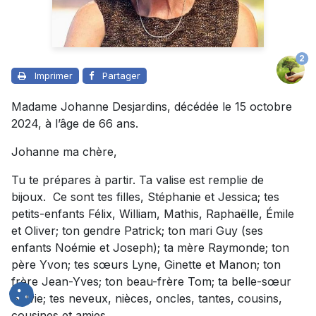
2
Imprimer
Partager
Madame Johanne Desjardins, décédée le 15 octobre
2024, à l’âge de 66 ans.
Johanne ma chère,
Tu te prépares à partir. Ta valise est remplie de
bijoux. Ce sont tes filles, Stéphanie et Jessica; tes
petits-enfants Félix, William, Mathis, Raphaëlle, Émile
et Oliver; ton gendre Patrick; ton mari Guy (ses
enfants Noémie et Joseph); ta mère Raymonde; ton
père Yvon; tes sœurs Lyne, Ginette et Manon; ton
frère Jean-Yves; ton beau-frère Tom; ta belle-sœur
Sylvie; tes neveux, nièces, oncles, tantes, cousins,
cousines et amies.