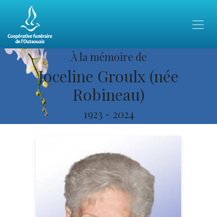
À la mémoire de
Joceline Groulx (née
Robineau)
1923
-
2024