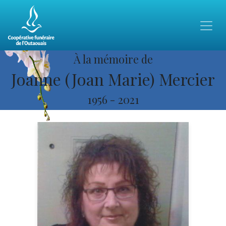
À la mémoire de
Joanne (Joan Marie) Mercier
1956
-
2021