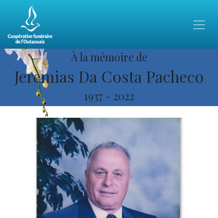
À la mémoire de
Jeremias Da Costa Pacheco
1937
-
2022