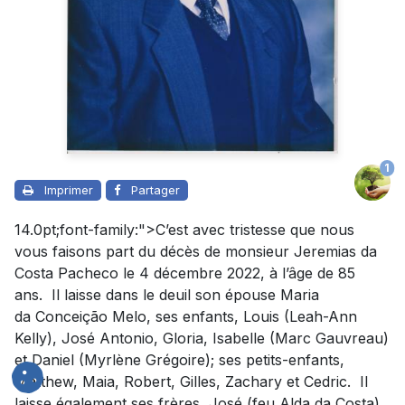
1
Imprimer
Partager
14.0pt;font-family:">C’est avec tristesse que nous
vous faisons part du décès de monsieur Jeremias da
Costa Pacheco le 4 décembre 2022, à l’âge de 85
ans. Il laisse dans le deuil son épouse Maria
da
Conceição
Melo, ses enfants, Louis (Leah-Ann
Kelly), José Antonio, Gloria, Isabelle (Marc Gauvreau)
et Daniel (Myrlène Grégoire); ses petits-enfants,
Matthew, Maia, Robert, Gilles, Zachary et Cedric. Il
laisse également ses frères, José (feu Alda da Costa),