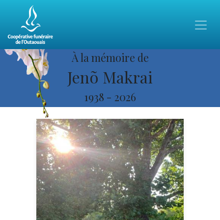
À la mémoire de
Jenõ Makrai
1938
-
2026