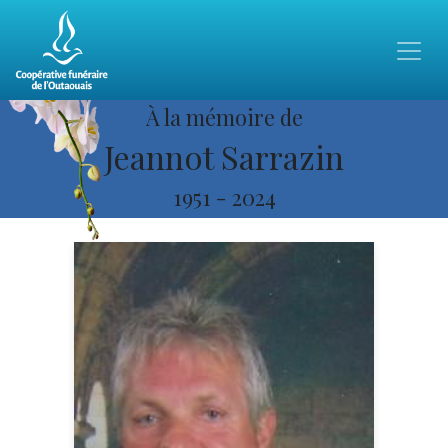
À la mémoire de
Jeannot Sarrazin
1951
-
2024