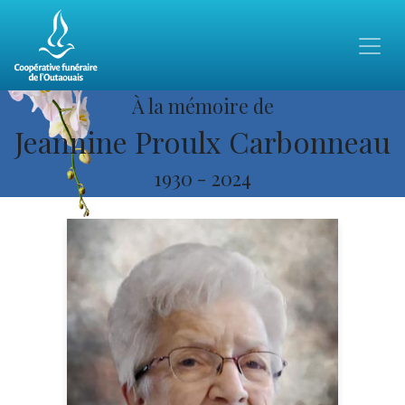
À la mémoire de
Jeannine Proulx Carbonneau
1930
-
2024