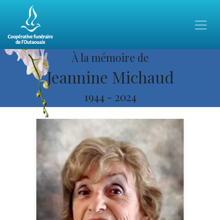
À la mémoire de
Jeannine Michaud
1944
-
2024