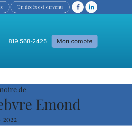
ès
Un décès est sur​​​​​​​​ve​nu​​​​​​​​​​
819 568-2425
Mon compte
Communautés
Devenir membre
moire de
febvre Emond
-
2022