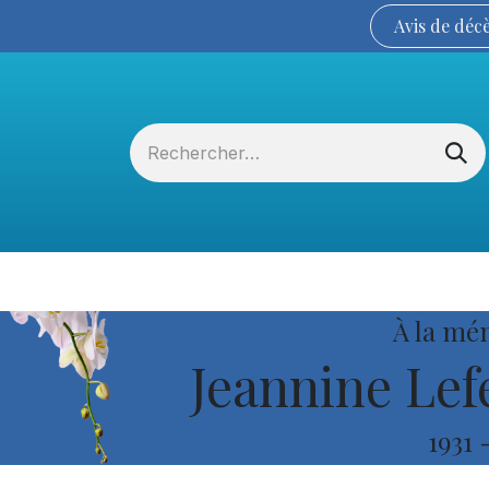
Avis de
déc
Services funéraires
La Coopérative
À la mé
Jeannine Le
1931