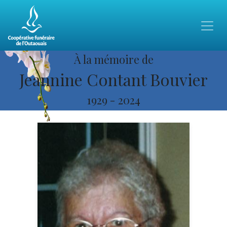
À la mémoire de
Jeannine Contant Bouvier
1929
-
2024