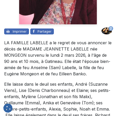
2
Imprimer
Partager
LA FAMILLE LABELLE a le regret de vous annoncer le
décès de MADAME JEANNETTE LABELLE née
MONGEON survenu le lundi 2 mars 2026, à l'âge de
90 ans et 10 mois, à Gatineau. Elle était l'épouse bien-
aimée de feu Anselme (Sam) Labelle, la fille de feu
Eugène Mongeon et de feu Eilleen Banko.
Elle laisse dans le deuil ses enfants, André (Suzanne
Viens), Lise (Denis Charbonneau) et Elaine; ses petits-
enfants, Mylène (Jonathan et son fils Malix),
Guillaume (Emma), Anika et Geneviève (Tom); ses
arrière-petits-enfants, Alexia, Sophie, Noah et Emma.
Elle laisse également dans le deuil ses frères, Richard