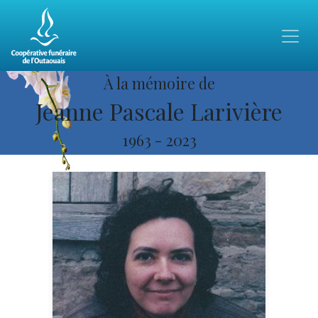
À la mémoire de
Jeanne Pascale Larivière
1963
-
2023