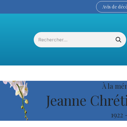
Avis de
déc
Services funéraires
La Coopérative
À la mé
Jeanne Chréti
1922