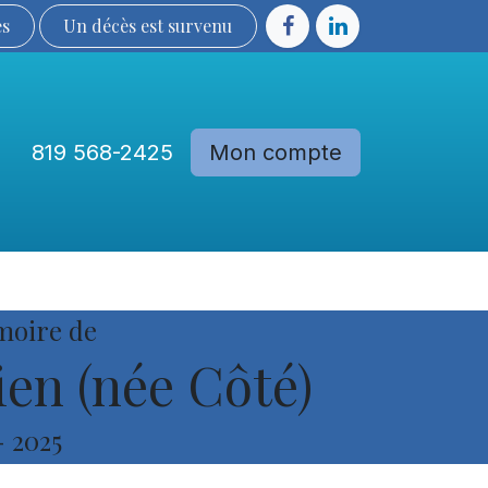
ès
Un décès est sur​​​​​​​​ve​nu​​​​​​​​​​
819 568-2425
Mon compte
Communautés
Devenir membre
moire de
en (née Côté)
-
2025