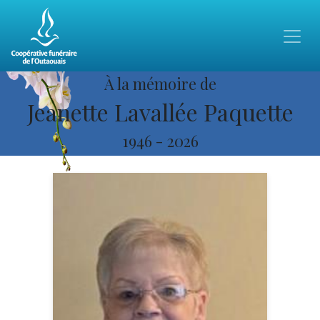
À la mémoire de
Jeanette Lavallée Paquette
1946
-
2026