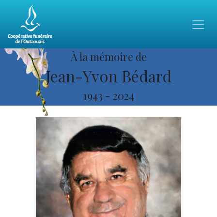
À la mémoire de
Jean-Yvon Bédard
1943
-
2024