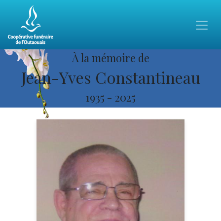
À la mémoire de
Jean-Yves Constantineau
1935
-
2025