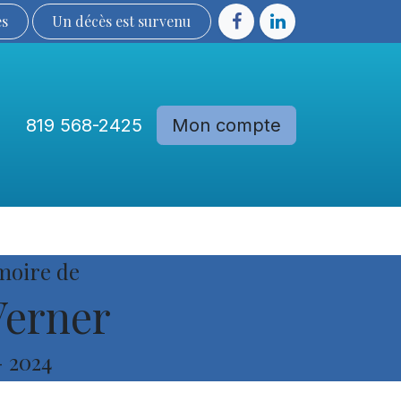
ès
Un décès est sur​​​​​​​​ve​nu​​​​​​​​​​
819 568-2425
Mon compte
Communautés
Devenir membre
moire de
Verner
-
2024