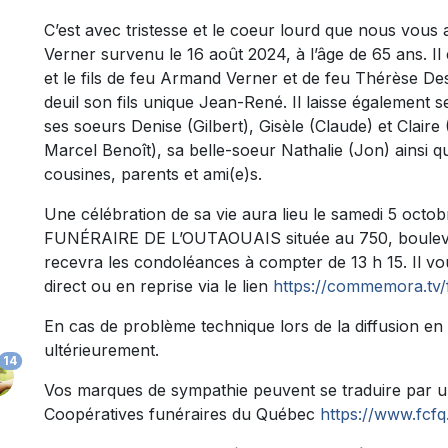
C’est avec tristesse et le coeur lourd que nous vou
Verner survenu le 16 août 2024, à l’âge de 65 ans. Il 
et le fils de feu Armand Verner et de feu Thérèse Dess
deuil son fils unique Jean-René. Il laisse également 
ses soeurs Denise (Gilbert), Gisèle (Claude) et Clair
Marcel Benoît), sa belle-soeur Nathalie (Jon) ainsi q
cousines, parents et ami(e)s.
Une célébration de sa vie aura lieu le samedi 5 oc
FUNÉRAIRE DE L’OUTAOUAIS située au 750, boulevar
recevra les condoléances à compter de 13 h 15. Il vo
direct ou en reprise via le lien
https://commemora.tv/f
En cas de problème technique lors de la diffusion en 
ultérieurement.
14
Vos marques de sympathie peuvent se traduire par 
Coopératives funéraires du Québec
https://www.fcfq