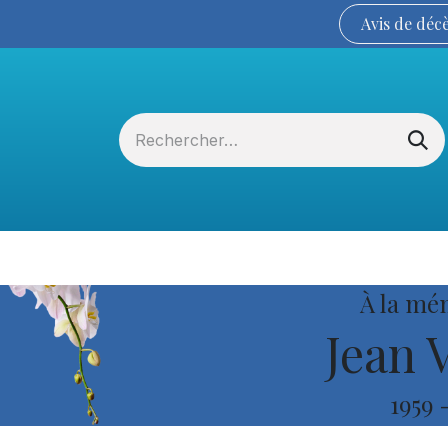
Avis de
déc
Services funéraires
La Coopérative
À la mé
Jean 
1959