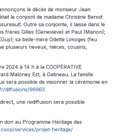
s annonçons le décès de monsieur Jean
était le conjoint de madame Christine Benoit
ureault. Outre sa conjointe, il laisse dans le
ses frères Gilles (Geneviève) et Paul (Manon);
e (Guy); sa belle-mère Odette Limoges (feu
ue plusieurs neveux, nièces, cousins,
tobre 2024 à 14 h à la COOPÉRATIVE
d Maloney Est, à Gatineau. La famille
us sera possible de visionner la cérémonie en
r/diffusions/96963
direct, une rediffusion sera possible
un don au Programme Héritage des
.coop/services/projet-heritage/