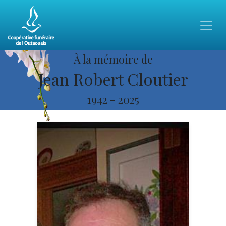
À la mémoire de
Jean Robert Cloutier
1942
-
2025