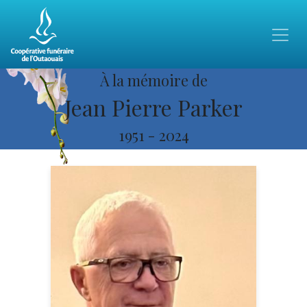
À la mémoire de
Jean Pierre Parker
1951
-
2024