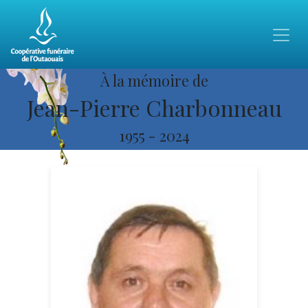
À la mémoire de
Jean-Pierre Charbonneau
1955
-
2024