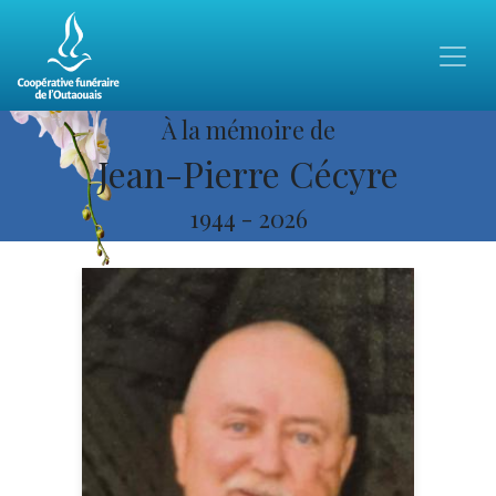
À la mémoire de
Jean-Pierre Cécyre
1944
-
2026