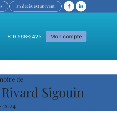
ès
Un décès est sur​​​​​​​​ve​nu​​​​​​​​​​
819 568-2425
Mon compte
Communautés
Devenir membre
moire de
 Rivard Sigouin
-
2024