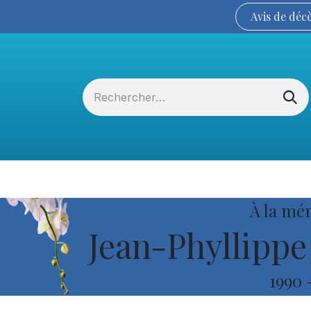
Avis de
déc
Services funéraires
La Coopérative
À la mé
Jean-Phyllippe
1990