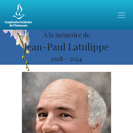
À la mémoire de
Jean-Paul Latulippe
1928
-
2024