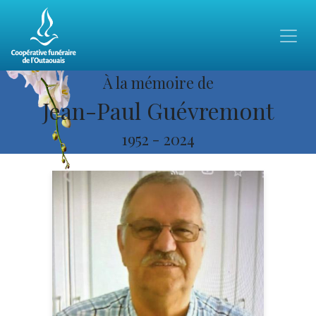
À la mémoire de
Jean-Paul Guévremont
1952
-
2024