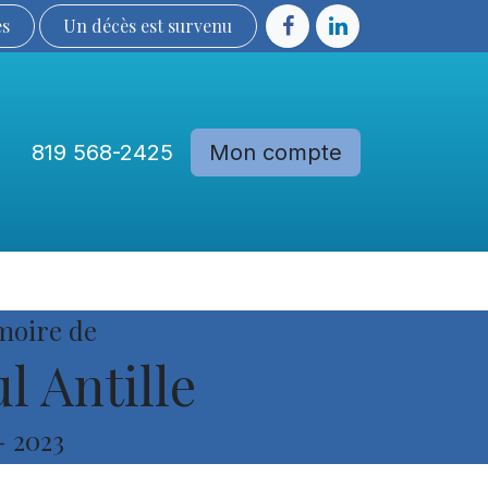
ès
Un décès est sur​​​​​​​​ve​nu​​​​​​​​​​
819 568-2425
Mon compte
Communautés
Devenir membre
moire de
l Antille
-
2023