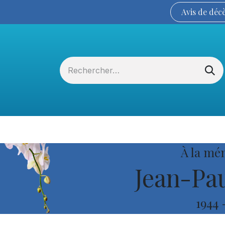
Avis de
déc
Services funéraires
La Coopérative
À la mé
Jean-Pau
1944