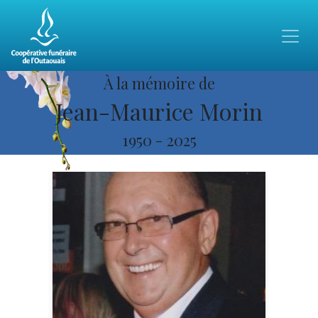
À la mémoire de
Jean-Maurice Morin
1950
-
2025