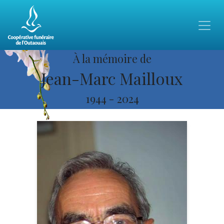
À la mémoire de
Jean-Marc Mailloux
1944
-
2024