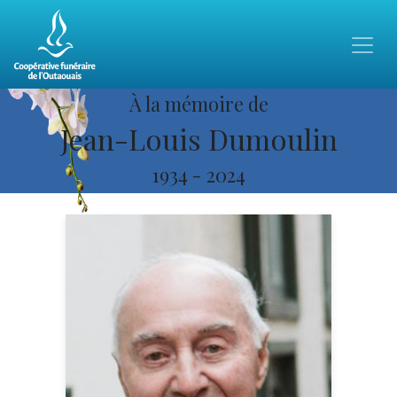
À la mémoire de
Jean-Louis Dumoulin
1934
-
2024