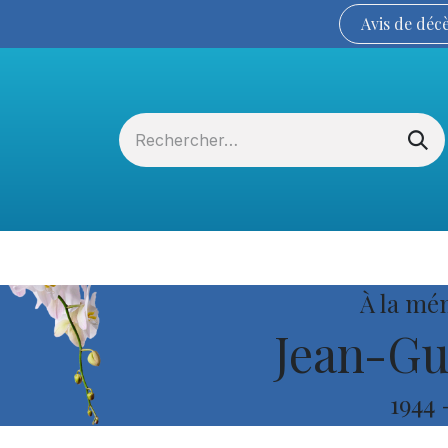
Avis de
déc
Services funéraires
La Coopérative
À la mé
Jean-Gu
1944