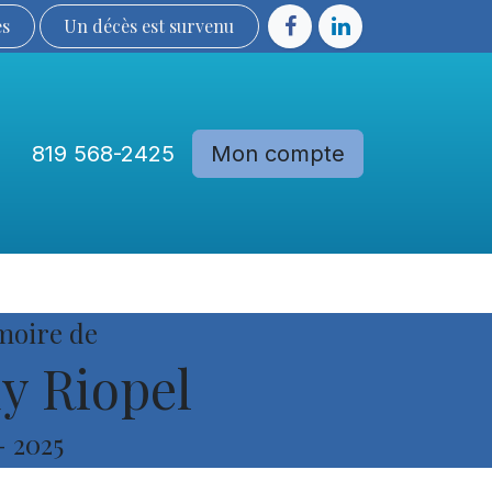
ès
Un décès est sur​​​​​​​​ve​nu​​​​​​​​​​
819 568-2425
Mon compte
Communautés
Devenir membre
moire de
y Riopel
-
2025