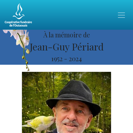
À la mémoire de
Jean-Guy Périard
1952
-
2024