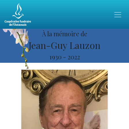
À la mémoire de
Jean-Guy Lauzon
1930
-
2022