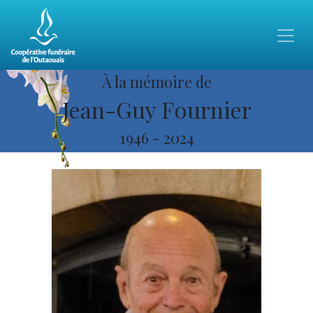
À la mémoire de
Jean-Guy Fournier
1946
-
2024