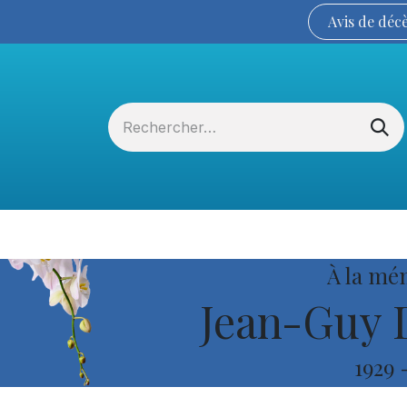
Avis de
déc
Services funéraires
La Coopérative
À la mé
Jean-Guy 
1929