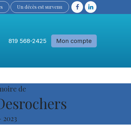
ès
Un décès est sur​​​​​​​​ve​nu​​​​​​​​​​
819 568-2425
Mon compte
Communautés
Devenir membre
moire de
Desrochers
-
2023