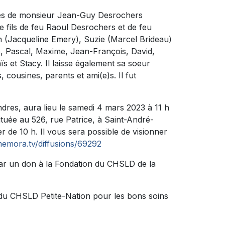
écès de monsieur Jean-Guy Desrochers
 le fils de feu Raoul Desrochers et de feu
von (Jacqueline Emery), Suzie (Marcel Brideau)
nne, Pascal, Maxime, Jean-François, David,
s et Stacy. Il laisse également sa soeur
 cousines, parents et ami(e)s. Il fut
res, aura lieu le samedi 4 mars 2023 à 11 h
e au 526, rue Patrice, à Saint-André-
r de 10 h. Il vous sera possible de visionner
emora.tv/diffusions/69292
ar un don à la Fondation du CHSLD de la
du CHSLD Petite-Nation pour les bons soins