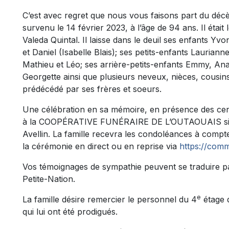
C’est avec regret que nous vous faisons part du d
survenu le 14 février 2023, à l’âge de 94 ans. Il était
Valeda Quintal. Il laisse dans le deuil ses enfants Y
et Daniel (Isabelle Blais); ses petits-enfants Lauria
Mathieu et Léo; ses arrière-petits-enfants Emmy, Anaï
Georgette ainsi que plusieurs neveux, nièces, cousins,
prédécédé par ses frères et soeurs.
Une célébration en sa mémoire, en présence des cend
à la COOPÉRATIVE FUNÉRAIRE DE L’OUTAOUAIS situé
Avellin. La famille recevra les condoléances à compte
la cérémonie en direct ou en reprise via
https://comm
Vos témoignages de sympathie peuvent se traduire p
Petite-Nation.
e
La famille désire remercier le personnel du 4
étage 
qui lui ont été prodigués.